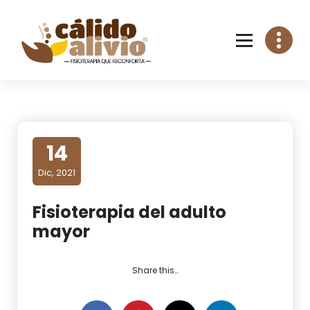
Skip
to
content
14
Dic, 2021
Fisioterapia del adulto
mayor
Share this…