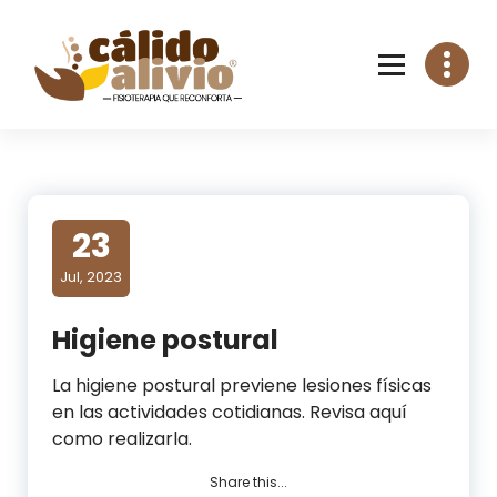
Skip
to
content
23
Jul, 2023
Higiene postural
La higiene postural previene lesiones físicas
en las actividades cotidianas. Revisa aquí
como realizarla.
Share this...